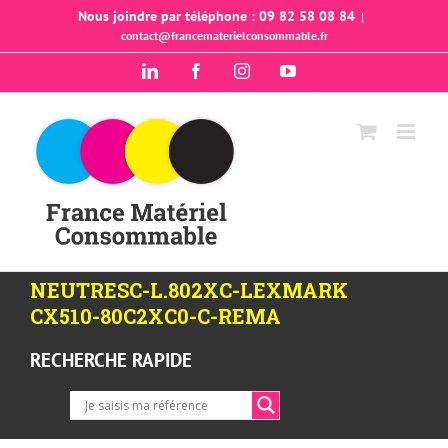
Passer
Nous joindre par téléphone : 09 82 58 08 84
|
contact@francematerielconsommable.fr
au
contenu
LinkedIn
Facebook
Instagram
YouTube
NEUTRESC-L.802XC-LEXMARK
CX510-80C2XC0-C-REMA
RECHERCHE RAPIDE