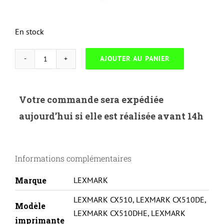
En stock
AJOUTER AU PANIER
quantité
de
NEUTRESC-
Votre commande sera expédiée
L.802XC-
aujourd’hui si elle est réalisée avant 14h
LEXMARK
CX510-
80C2XC0-
Informations complémentaires
C-
REMA
Marque
LEXMARK
LEXMARK CX510
,
LEXMARK CX510DE
,
Modèle
LEXMARK CX510DHE
,
LEXMARK
imprimante