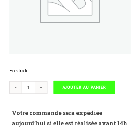
En stock
AJOUTER AU PANIER
quantité
de
NEUTRESC-
Votre commande sera expédiée
L.925C-
aujourd’hui si elle est réalisée avant 14h
LEXMARK
C