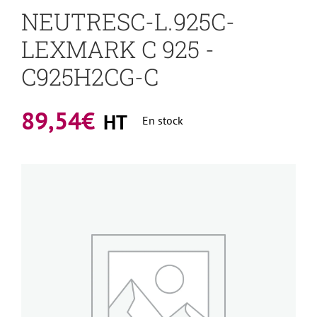
NEUTRESC-L.925C-
LEXMARK C 925 -
C925H2CG-C
89,54
€
HT
En stock