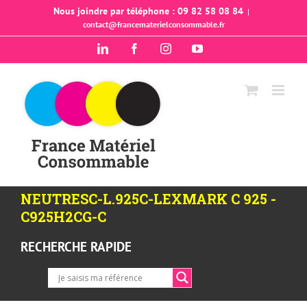
Passer
Nous joindre par téléphone : 09 82 58 08 84
|
contact@francematerielconsommable.fr
au
contenu
LinkedIn
Facebook
Instagram
YouTube
NEUTRESC-L.925C-LEXMARK C 925 -
C925H2CG-C
RECHERCHE RAPIDE