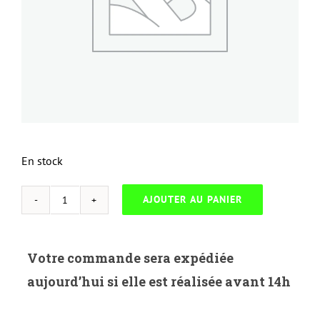
En stock
AJOUTER AU PANIER
quantité
de
NEUTRESC-
Votre commande sera expédiée
L.925M-
aujourd’hui si elle est réalisée avant 14h
LEXMARK
C