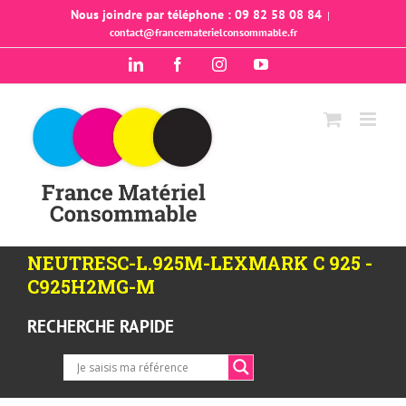
Passer
Nous joindre par téléphone : 09 82 58 08 84
|
contact@francematerielconsommable.fr
au
contenu
LinkedIn
Facebook
Instagram
YouTube
NEUTRESC-L.925M-LEXMARK C 925 -
C925H2MG-M
RECHERCHE RAPIDE