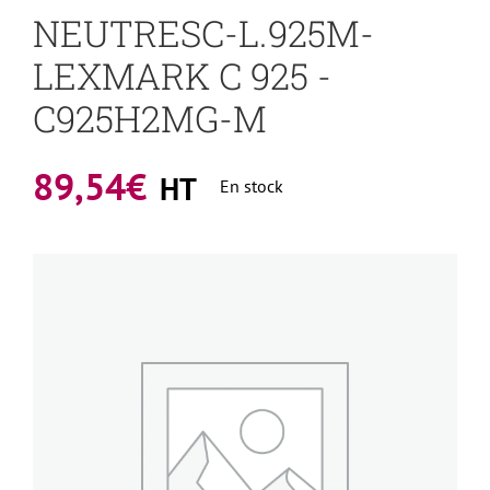
NEUTRESC-L.925M-
LEXMARK C 925 -
C925H2MG-M
89,54
€
HT
En stock