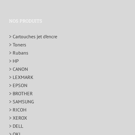
NOS PRODUITS
> Cartouches jet d’encre
> Toners
> Rubans
> HP
> CANON
> LEXMARK
> EPSON
> BROTHER
> SAMSUNG
> RICOH
> XEROX
> DELL
> OKI