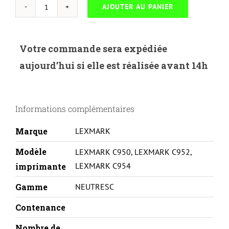
AJOUTER AU PANIER
quantité
de
NEUTRESC-
Votre commande sera expédiée
L.C950XC-
aujourd’hui si elle est réalisée avant 14h
LEXMARK
C950/952/954-
C950X2CG-
Informations complémentaires
C-
REMA
Marque
LEXMARK
Modèle
LEXMARK C950
,
LEXMARK C952
,
LEXMARK C954
imprimante
Gamme
NEUTRESC
Contenance
Nombre de