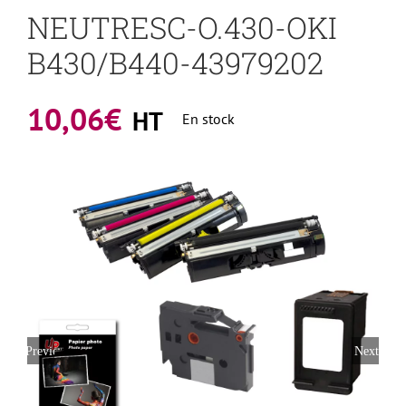
NEUTRESC-O.430-OKI
B430/B440-43979202
10,06
€
HT
En stock
Previous
Next