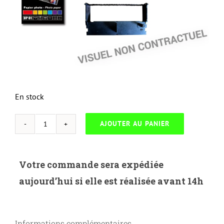
En stock
AJOUTER AU PANIER
quantité
de
NEUTRESC-
Votre commande sera expédiée
O.430-
aujourd’hui si elle est réalisée avant 14h
OKI
B430/B440-
43979202
Informations complémentaires