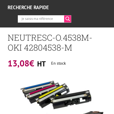
RECHERCHE RAPIDE
NEUTRESC-O.4538M-
OKI 42804538-M
13,08
€
HT
En stock