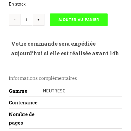
En stock
AJOUTER AU PANIER
quantité
de
NEUTRESC-
Votre commande sera expédiée
O.4538M-
aujourd’hui si elle est réalisée avant 14h
OKI
42804538-
M
Informations complémentaires
Gamme
NEUTRESC
Contenance
Nombre de
pages