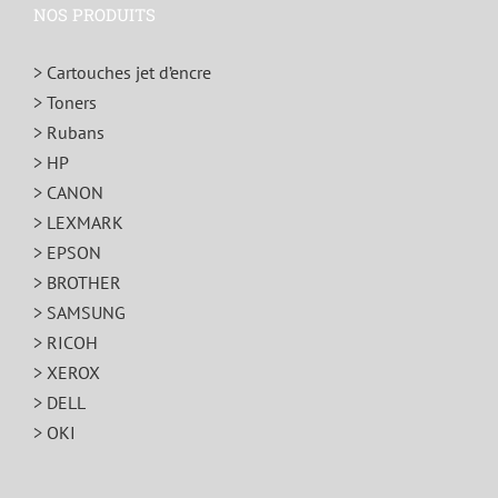
NOS PRODUITS
> Cartouches jet d’encre
> Toners
> Rubans
> HP
> CANON
> LEXMARK
> EPSON
> BROTHER
> SAMSUNG
> RICOH
> XEROX
> DELL
> OKI