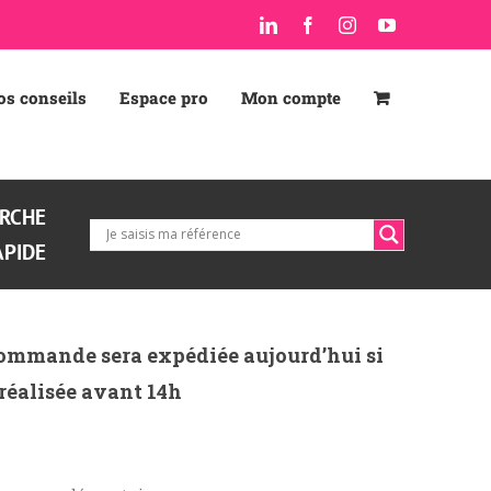
LinkedIn
Facebook
Instagram
YouTube
os conseils
Espace pro
Mon compte
RCHE
APIDE
ommande sera expédiée aujourd’hui si
 réalisée avant 14h