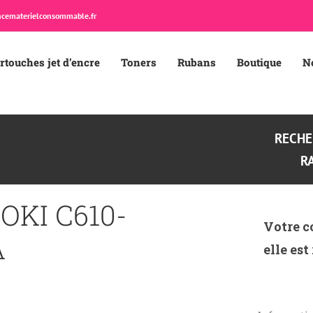
cematerielconsommable.fr
rtouches jet d’encre
Toners
Rubans
Boutique
N
RECHE
R
OKI C610-
Votre c
A
elle est