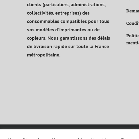
clients (particuliers, administrations,
Deman
collectivités, entreprises) des
consommables compatibles pour tous
Condit
vos modèles d'imprimantes ou de
Politi
copieurs. Nous garantissons des délais
menti
de livraison rapide sur toute la France
métropolitaine.
© Copyright 2021 | Tous droits réservés |
Mentions légales et politi