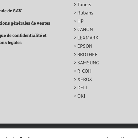
> Toners
de de SAV
> Rubans
> HP
ions générales de ventes
> CANON
que de confidentialité et
> LEXMARK
ons légales
> EPSON
> BROTHER
> SAMSUNG
> RICOH
> XEROX
> DELL
> OKI
que de confidentialité