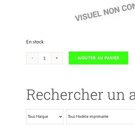
En stock
AJOUTER AU PANIER
quantité
de
NEUTRESC-
O.610B-
Rechercher un a
OKI
C610-
44315308-
BK-
REMA