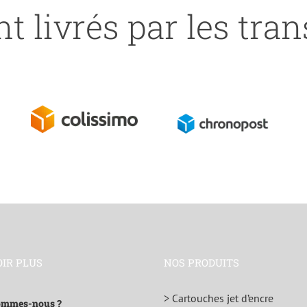
t livrés par les tra
OIR PLUS
NOS PRODUITS
> Cartouches jet d’encre
ommes-nous ?