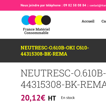
Passer
Nous joindre par téléphone : 09 82 58 08 84
|
contact@fran
au
contenu
Accueil
Ca
NEUTRESC-O.610B-OKI C610-
44315308-BK-REMA
NEUTRESC-O.610B-
44315308-BK-REM
20,12
€
HT
En stock