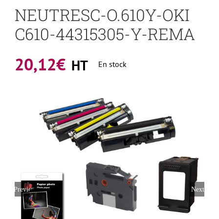
NEUTRESC-O.610Y-OKI
C610-44315305-Y-REMA
20,12
€
HT
En stock
Previous
Next