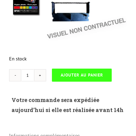
En stock
AJOUTER AU PANIER
quantité
de
NEUTRESC-
Votre commande sera expédiée
O.610Y-
aujourd’hui si elle est réalisée avant 14h
OKI
C610-
44315305-
Informations complémentaires