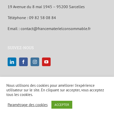
19 Avenue du 8 mai 1945 – 95200 Sarcelles
Téléphone :
09 82 58 08 84
Email :
contact@francematerielconsommable.fr
SUIVEZ-NOUS
Nous utilisons des cookies pour améliorer l'expérience
utilisateur sur le site. En cliquant sur accepter, vous acceptez
tous les cookies.
© Copyright 2021 | Tous droits réservés |
Mentions légales et politique
Paramétrage des cookies
ACCEPTER
de confidentialité