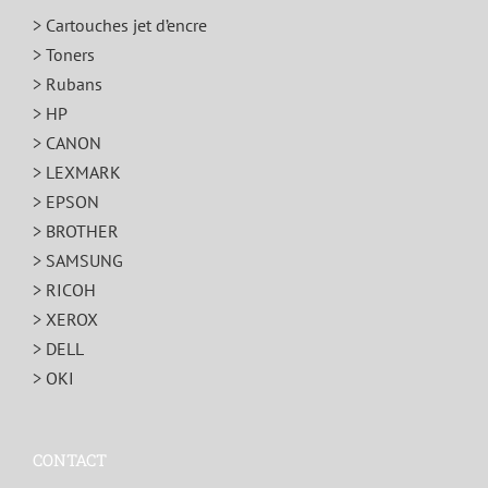
> Cartouches jet d’encre
> Toners
> Rubans
> HP
> CANON
> LEXMARK
> EPSON
> BROTHER
> SAMSUNG
> RICOH
> XEROX
> DELL
> OKI
CONTACT