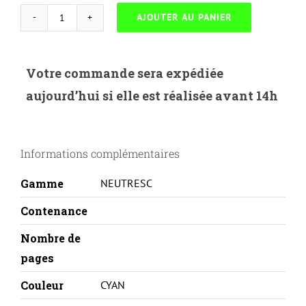
AJOUTER AU PANIER
quantité
de
NEUTRESC-
Votre commande sera expédiée
S.300AC-
aujourd’hui si elle est réalisée avant 14h
SAMSUNG
CLP-
C300A-
Informations complémentaires
C
Gamme
NEUTRESC
Contenance
Nombre de
pages
Couleur
CYAN