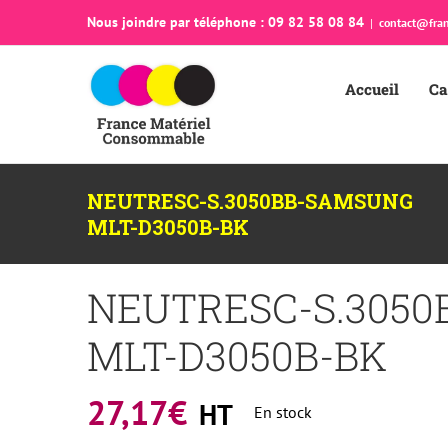
Passer
Nous joindre par téléphone : 09 82 58 08 84
|
contact@fran
au
contenu
Accueil
Ca
NEUTRESC-S.3050BB-SAMSUNG
MLT-D3050B-BK
NEUTRESC-S.305
MLT-D3050B-BK
27,17
€
HT
En stock