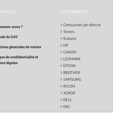
OIR PLUS
NOS PRODUITS
> Cartouches jet d’encre
ommes-nous ?
> Toners
de de SAV
> Rubans
> HP
ions générales de ventes
> CANON
que de confidentialité et
> LEXMARK
ons légales
> EPSON
> BROTHER
> SAMSUNG
> RICOH
> XEROX
> DELL
> OKI