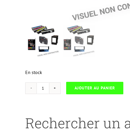
En stock
AJOUTER AU PANIER
quantité
de
NEUTRESC-
S.3050BB-
Rechercher un a
SAMSUNG