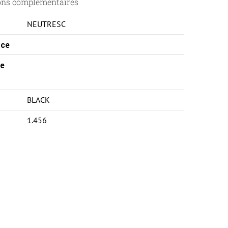
ons complémentaires
NEUTRESC
ce
e
BLACK
1.456