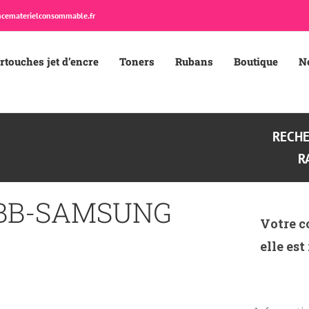
cematerielconsommable.fr
rtouches jet d’encre
Toners
Rubans
Boutique
N
RECH
R
0BB-SAMSUNG
Votre c
elle est