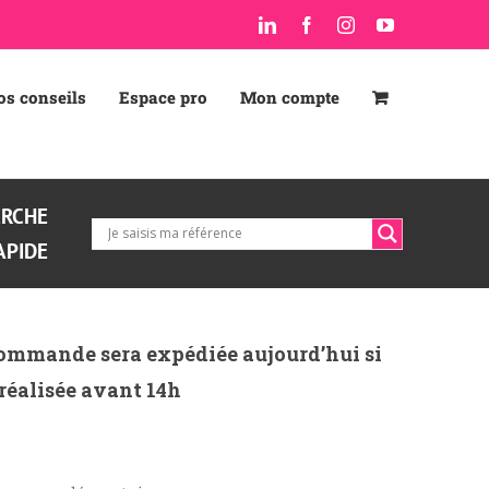
LinkedIn
Facebook
Instagram
YouTube
os conseils
Espace pro
Mon compte
ERCHE
APIDE
ommande sera expédiée aujourd’hui si
 réalisée avant 14h