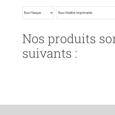
MLT-
D3050B-
BK
Nos produits son
suivants :