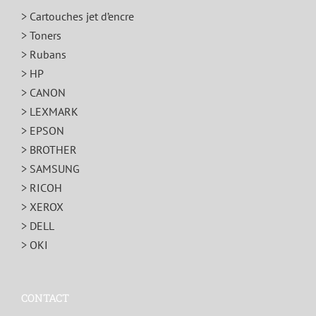
> Cartouches jet d’encre
> Toners
> Rubans
> HP
> CANON
> LEXMARK
> EPSON
> BROTHER
> SAMSUNG
> RICOH
> XEROX
> DELL
> OKI
CONTACT