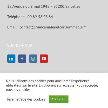
19 Avenue du 8 mai 1945 – 95200 Sarcelles
Téléphone :
09 82 58 08 84
Email :
contact@francematerielconsommable.fr
SUIVEZ-NOUS
Nous utilisons des cookies pour améliorer l'expérience
utilisateur sur le site. En cliquant sur accepter, vous acceptez
tous les cookies.
© Copyright 2021 | Tous droits réservés |
Mentions légales et politique
Paramétrage des cookies
ACCEPTER
de confidentialité