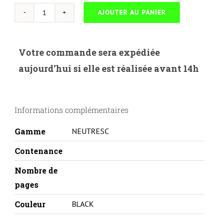
AJOUTER AU PANIER
quantité
de
NEUTRESC-
Votre commande sera expédiée
X.1379B-
aujourd’hui si elle est réalisée avant 14h
XEROX
106R01379-
BK
Informations complémentaires
Gamme
NEUTRESC
Contenance
Nombre de
pages
Couleur
BLACK