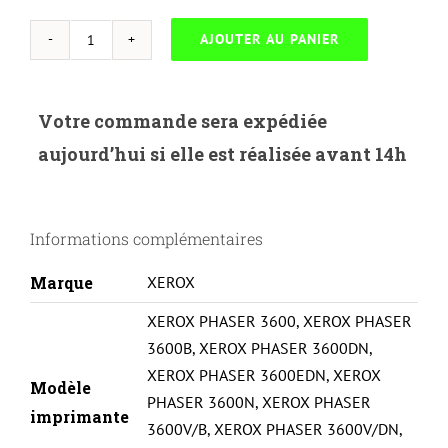
AJOUTER AU PANIER
quantité
de
NEUTRESC
Votre commande sera expédiée
X.3600X-
aujourd’hui si elle est réalisée avant 14h
XEROX
PHASER
3600-
Informations complémentaires
106R01370/106R01371-
XL
Marque
XEROX
CAPA-
XEROX PHASER 3600
,
XEROX PHASER
REMA-
3600B
,
XEROX PHASER 3600DN
,
BK
XEROX PHASER 3600EDN
,
XEROX
Modèle
PHASER 3600N
,
XEROX PHASER
imprimante
3600V/B
,
XEROX PHASER 3600V/DN
,