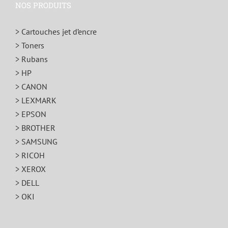
NOS PRODUITS
> Cartouches jet d’encre
> Toners
> Rubans
> HP
> CANON
> LEXMARK
> EPSON
> BROTHER
> SAMSUNG
> RICOH
> XEROX
> DELL
> OKI