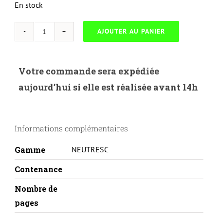
En stock
AJOUTER AU PANIER
quantité
de
NEUTRESC-
Votre commande sera expédiée
X.6600XB-
aujourd’hui si elle est réalisée avant 14h
XEROX
PHASER
6600-
Informations complémentaires
106R02232-
BK
Gamme
NEUTRESC
Contenance
Nombre de
pages