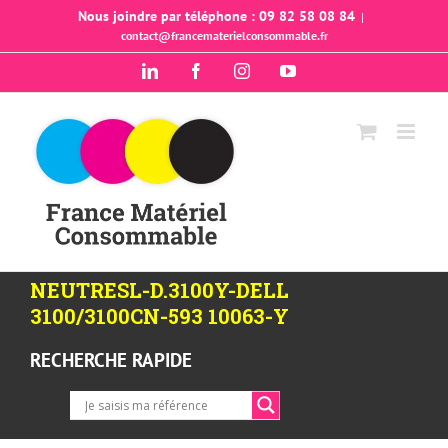
Passer
Nous joindre par téléphone : 09 82 58 08 84
|
contact@francematerielconsommable.fr
au
contenu
LinkedIn
Facebook
Instagram
YouTube
NEUTRESL-D.3100Y-DELL
3100/3100CN-593 10063-Y
RECHERCHE RAPIDE