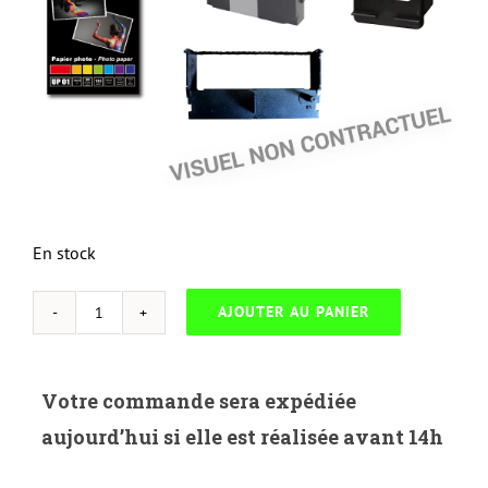
En stock
AJOUTER AU PANIER
quantité
de
NEUTRESL-
Votre commande sera expédiée
D.3100Y-
aujourd’hui si elle est réalisée avant 14h
DELL
3100/3100CN-