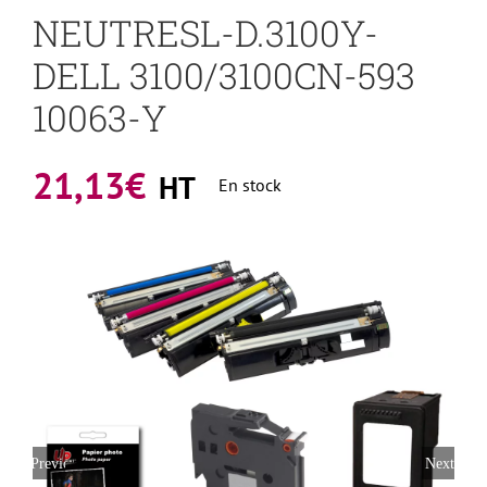
NEUTRESL-D.3100Y-
DELL 3100/3100CN-593
10063-Y
21,13
€
HT
En stock
Previous
Next