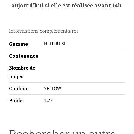
aujourd’hui si elle est réalisée avant 14h
KONICA
MINOLTA
MC2400/2590-
Informations complémentaires
1710589005-
Y-
Gamme
NEUTRESL
REMA
Contenance
Nombre de
pages
Couleur
YELLOW
Poids
1.22
Rechercher un autre