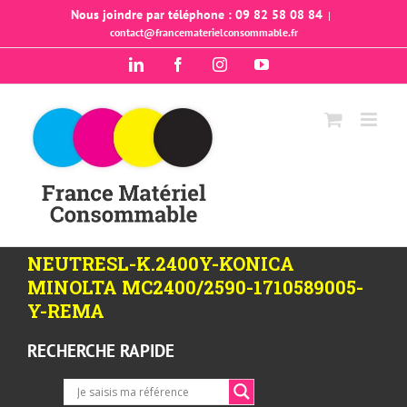
Passer
Nous joindre par téléphone : 09 82 58 08 84
|
contact@francematerielconsommable.fr
au
contenu
LinkedIn
Facebook
Instagram
YouTube
NEUTRESL-K.2400Y-KONICA
MINOLTA MC2400/2590-1710589005-
Y-REMA
RECHERCHE RAPIDE