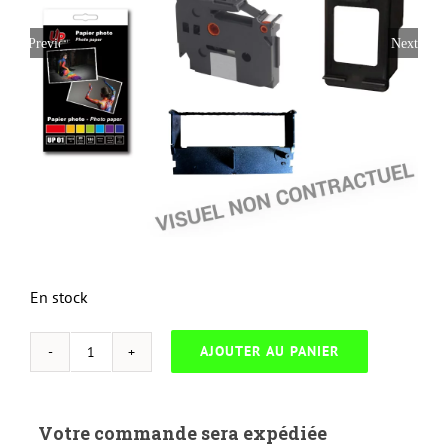
Previous
Next
En stock
AJOUTER AU PANIER
quantité
de
NEUTRESL-
Votre commande sera expédiée
K.2400Y-