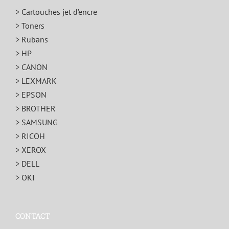
> Cartouches jet d’encre
> Toners
> Rubans
> HP
> CANON
> LEXMARK
> EPSON
> BROTHER
> SAMSUNG
> RICOH
> XEROX
> DELL
> OKI
CONTACT