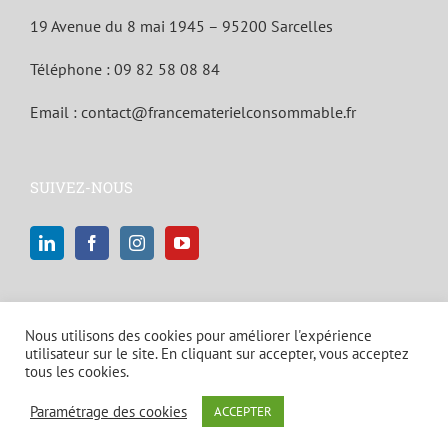
19 Avenue du 8 mai 1945 – 95200 Sarcelles
Téléphone :
09 82 58 08 84
Email :
contact@francematerielconsommable.fr
SUIVEZ-NOUS
Nous utilisons des cookies pour améliorer l'expérience
utilisateur sur le site. En cliquant sur accepter, vous acceptez
tous les cookies.
© Copyright 2021 | Tous droits réservés |
Mentions légales et politique
Paramétrage des cookies
ACCEPTER
de confidentialité