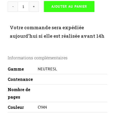
AJOUTER AU PANIER
quantité
de
NEUTRESL-
Votre commande sera expédiée
KY.TK8325C-
aujourd’hui si elle est réalisée avant 14h
KYOCERA
TK-
8325C
Informations complémentaires
Gamme
NEUTRESL
Contenance
Nombre de
pages
Couleur
CYAN