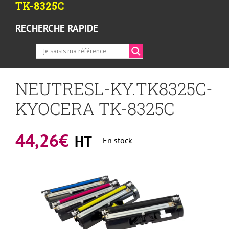
TK-8325C
RECHERCHE RAPIDE
NEUTRESL-KY.TK8325C-
KYOCERA TK-8325C
44,26
€
HT
En stock