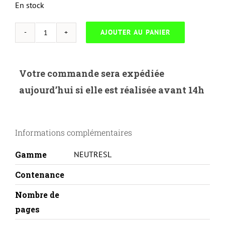
En stock
AJOUTER AU PANIER
quantité
de
NEUTRESL-
Votre commande sera expédiée
L.930Y-
aujourd’hui si elle est réalisée avant 14h
LEXMARK
C935-
C930H2YG-
Informations complémentaires
Y
Gamme
NEUTRESL
Contenance
Nombre de
pages