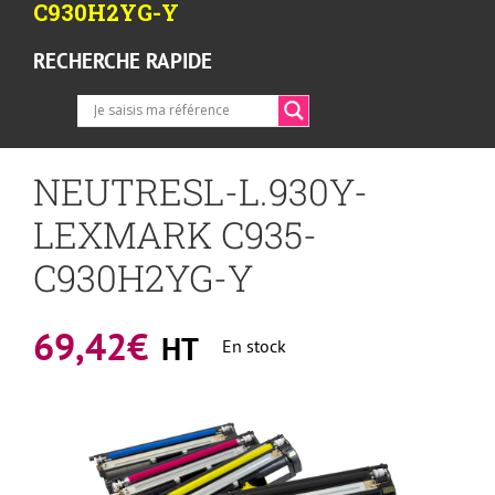
C930H2YG-Y
RECHERCHE RAPIDE
NEUTRESL-L.930Y-
LEXMARK C935-
C930H2YG-Y
69,42
€
HT
En stock