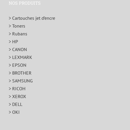
NOS PRODUITS
> Cartouches jet d’encre
> Toners
> Rubans
> HP
> CANON
> LEXMARK
> EPSON
> BROTHER
> SAMSUNG
> RICOH
> XEROX
> DELL
> OKI