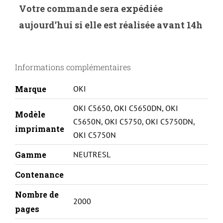
NEUTRESL
Votre commande sera expédiée
O.5650M-
aujourd’hui si elle est réalisée avant 14h
OKI
C5650/5750-
43872306-
Informations complémentaires
M
Marque
OKI
OKI C5650
,
OKI C5650DN
,
OKI
Modèle
C5650N
,
OKI C5750
,
OKI C5750DN
,
imprimante
OKI C5750N
Gamme
NEUTRESL
Contenance
Nombre de
2000
pages