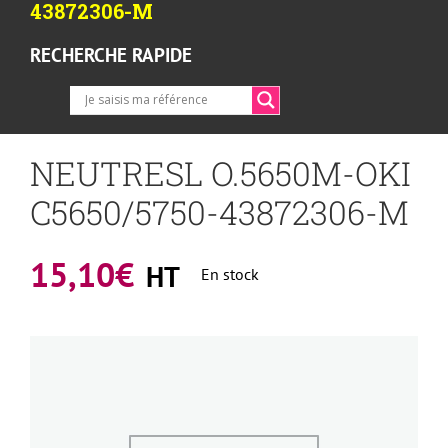
43872306-M
RECHERCHE RAPIDE
NEUTRESL O.5650M-OKI
C5650/5750-43872306-M
15,10
€
HT
En stock