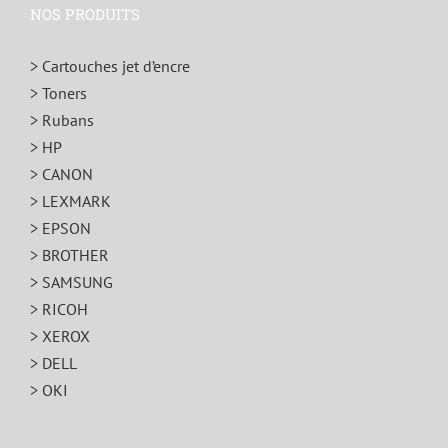
NOS PRODUITS
> Cartouches jet d’encre
> Toners
> Rubans
> HP
> CANON
> LEXMARK
> EPSON
> BROTHER
> SAMSUNG
> RICOH
> XEROX
> DELL
> OKI