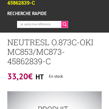
45862839-C
RECHERCHE RAPIDE
NEUTRESL O.873C-OKI
MC853/MC873-
45862839-C
33,20
€
HT
En stock