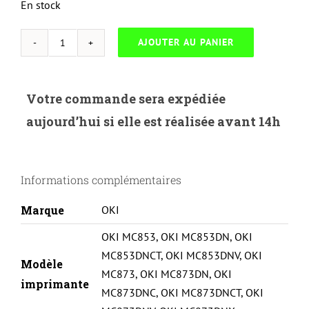
En stock
AJOUTER AU PANIER
quantité
de
NEUTRESL
Votre commande sera expédiée
O.873C-
aujourd’hui si elle est réalisée avant 14h
OKI
MC853/MC873-
45862839-
Informations complémentaires
C
Marque
OKI
OKI MC853
,
OKI MC853DN
,
OKI
MC853DNCT
,
OKI MC853DNV
,
OKI
Modèle
MC873
,
OKI MC873DN
,
OKI
imprimante
MC873DNC
,
OKI MC873DNCT
,
OKI