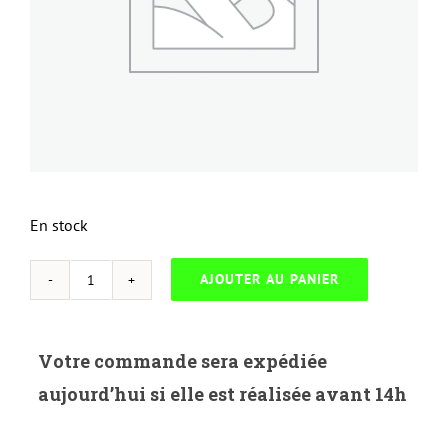
En stock
AJOUTER AU PANIER
quantité
de
NEUTRESL
Votre commande sera expédiée
R.820Y-
aujourd’hui si elle est réalisée avant 14h
RICOH
SPC