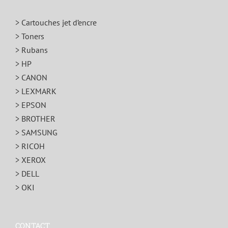
> Cartouches jet d’encre
> Toners
> Rubans
> HP
> CANON
> LEXMARK
> EPSON
> BROTHER
> SAMSUNG
> RICOH
> XEROX
> DELL
> OKI
CONTACT