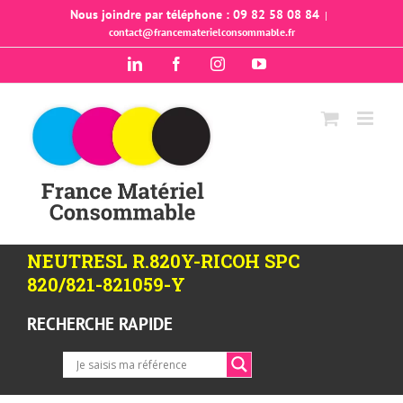
Passer
Nous joindre par téléphone : 09 82 58 08 84
|
contact@francematerielconsommable.fr
au
contenu
LinkedIn
Facebook
Instagram
YouTube
NEUTRESL R.820Y-RICOH SPC
820/821-821059-Y
RECHERCHE RAPIDE