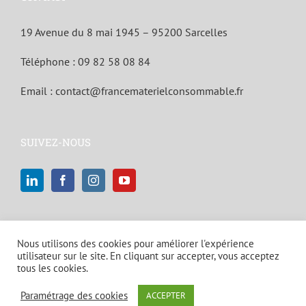
19 Avenue du 8 mai 1945 – 95200 Sarcelles
Téléphone :
09 82 58 08 84
Email :
contact@francematerielconsommable.fr
SUIVEZ-NOUS
Nous utilisons des cookies pour améliorer l'expérience
utilisateur sur le site. En cliquant sur accepter, vous acceptez
tous les cookies.
© Copyright 2021 | Tous droits réservés |
Mentions légales et politique
Paramétrage des cookies
ACCEPTER