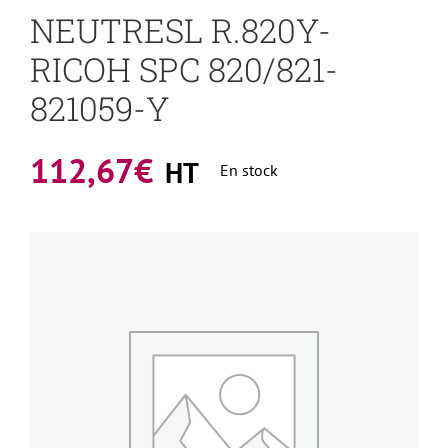
NEUTRESL R.820Y-
RICOH SPC 820/821-
821059-Y
112,67
€
HT
En stock