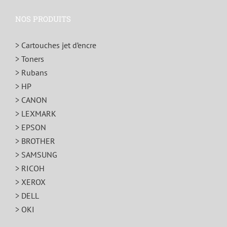
NOS PRODUITS
> Cartouches jet d’encre
> Toners
> Rubans
> HP
> CANON
> LEXMARK
> EPSON
> BROTHER
> SAMSUNG
> RICOH
> XEROX
> DELL
> OKI