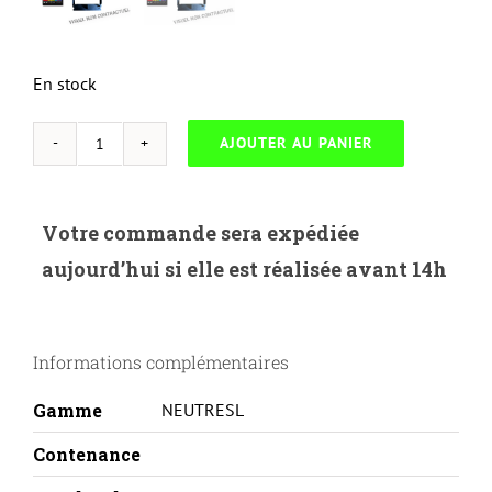
En stock
AJOUTER AU PANIER
quantité
de
NEUTRESL-
Votre commande sera expédiée
S.6060-
aujourd’hui si elle est réalisée avant 14h
SAMSUNG
ML1440/1450/6040/6060-
ML
Informations complémentaires
6060D6-
REMA
Gamme
NEUTRESL
Contenance