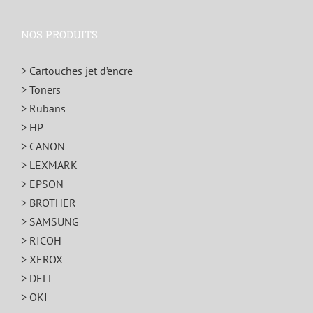
NOS PRODUITS
> Cartouches jet d’encre
> Toners
> Rubans
> HP
> CANON
> LEXMARK
> EPSON
> BROTHER
> SAMSUNG
> RICOH
> XEROX
> DELL
> OKI