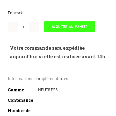
En stock
AJOUTER AU PANIER
quantité
de
NEUTRESS-
Votre commande sera expédiée
B.241M-
aujourd’hui si elle est réalisée avant 14h
BROTHER
HL3140/3150/3170-
TN241-
Informations complémentaires
M
Gamme
NEUTRESS
Contenance
Nombre de