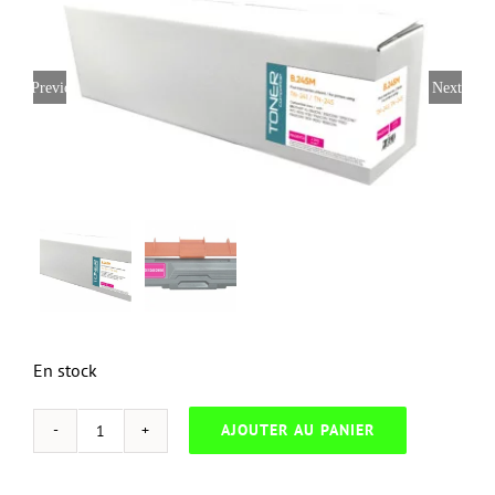
Previous
Next
En stock
AJOUTER AU PANIER
quantité
de