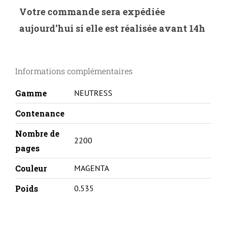
NEUTRESS-
Votre commande sera expédiée
B.245M-
aujourd’hui si elle est réalisée avant 14h
BROTHER
HL3140/3150/3170-
TN241/245-
Informations complémentaires
M
Gamme
NEUTRESS
Contenance
Nombre de
2200
pages
Couleur
MAGENTA
Poids
0.535