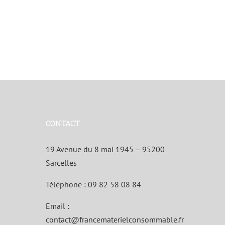
CONTACT
19 Avenue du 8 mai 1945 – 95200
Sarcelles
Téléphone :
09 82 58 08 84
Email :
contact@francematerielconsommable.fr