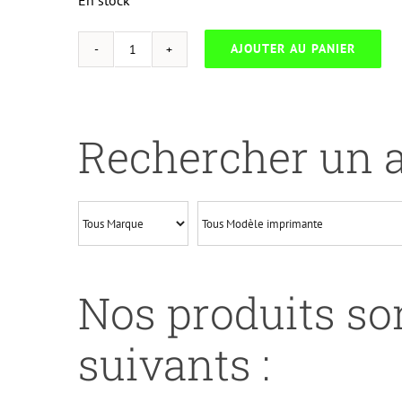
En stock
AJOUTER AU PANIER
quantité
de
NEUTRESS-
B.3380-
Rechercher un a
BROTHER
HL5440/5450-
TN3330/3380
Nos produits son
suivants :