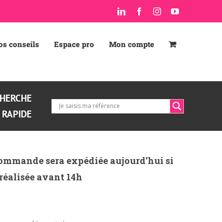
LinkedIn
Facebook
Instagram
YouTube
os conseils
Espace pro
Mon compte
HERCHE
RAPIDE
ommande sera expédiée aujourd’hui si
 réalisée avant 14h