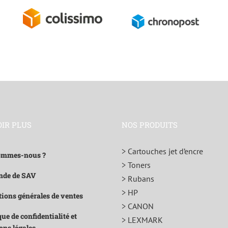
OIR PLUS
NOS PRODUITS
> Cartouches jet d’encre
ommes-nous ?
> Toners
de de SAV
> Rubans
> HP
ions générales de ventes
> CANON
que de confidentialité et
> LEXMARK
ons légales