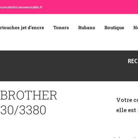
cematerielconsommable.fr
rtouches jet d’encre
Toners
Rubans
Boutique
N
REC
-BROTHER
Votre c
30/3380
elle est