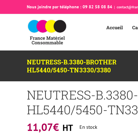
Passer
Nous joindre par téléphone : 09 82 58 08 84
|
contact@fran
au
contenu
Accueil
Ca
NEUTRESS-B.3380-BROTHER
HL5440/5450-TN3330/3380
NEUTRESS-B.3380
HL5440/5450-TN33
11,07
€
HT
En stock