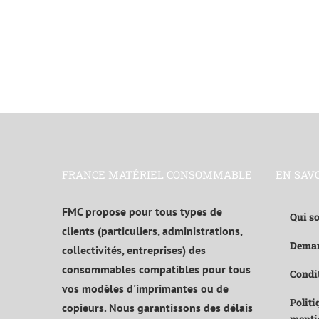
FRANCE MATÉRIEL CONSOMMABLE
EN SAV
FMC propose pour tous types de
Qui s
clients (particuliers, administrations,
Deman
collectivités, entreprises) des
consommables compatibles pour tous
Condit
vos modèles d'imprimantes ou de
Politi
copieurs. Nous garantissons des délais
menti