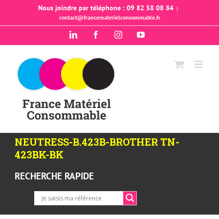
Passer
Nous joindre par téléphone : 09 82 58 08 84
|
contact@francematerielconsommable.fr
au
contenu
LinkedIn
Facebook
Instagram
YouTube
NEUTRESS-B.423B-BROTHER TN-
423BK-BK
RECHERCHE RAPIDE