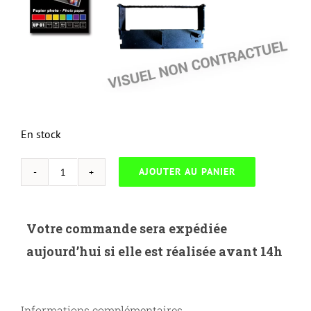
En stock
AJOUTER AU PANIER
quantité
de
NEUTRESS-
Votre commande sera expédiée
B.423B-
aujourd’hui si elle est réalisée avant 14h
BROTHER
TN-
423BK-
Informations complémentaires