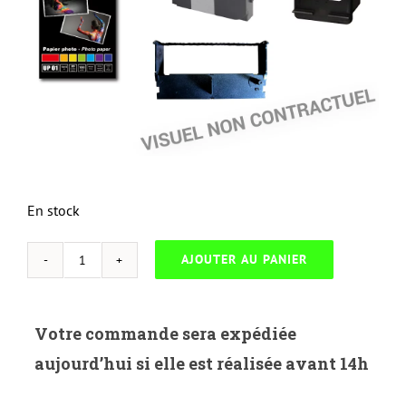
En stock
AJOUTER AU PANIER
quantité
de
NEUTRESS-
Votre commande sera expédiée
C.EP27-
aujourd’hui si elle est réalisée avant 14h
CANON
LBP3200-