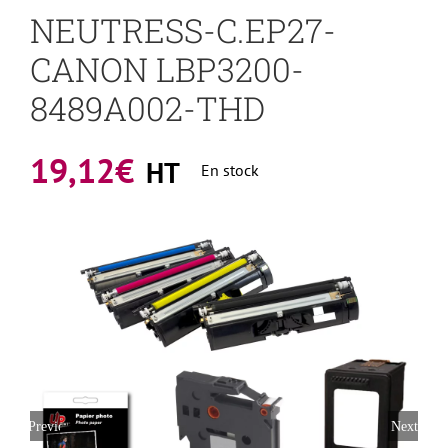
NEUTRESS-C.EP27-
CANON LBP3200-
8489A002-THD
19,12
€
HT
En stock
Previous
Next