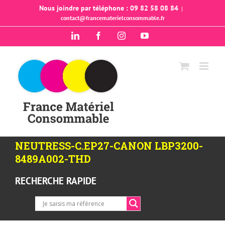
Passer
Nous joindre par téléphone : 09 82 58 08 84
|
contact@francematerielconsommable.fr
au
contenu
LinkedIn
Facebook
Instagram
YouTube
NEUTRESS-C.EP27-CANON LBP3200-
8489A002-THD
RECHERCHE RAPIDE