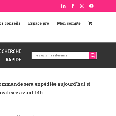
LinkedIn
Facebook
Instagram
YouTube
os conseils
Espace pro
Mon compte
ECHERCHE
RAPIDE
ommande sera expédiée aujourd’hui si
 réalisée avant 14h