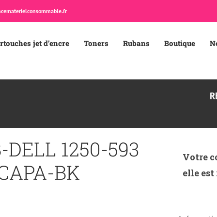
cematerielconsommable.fr
rtouches jet d’encre
Toners
Rubans
Boutique
N
R
-DELL 1250-593
Votre c
L CAPA-BK
elle est