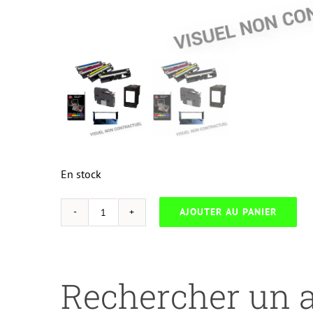
En stock
AJOUTER AU PANIER
quantité
de
NEUTRESS-
D.1250B-
Rechercher un a
DELL