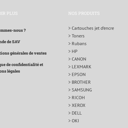
OIR PLUS
NOS PRODUITS
> Cartouches jet d’encre
ommes-nous ?
> Toners
de de SAV
> Rubans
> HP
ions générales de ventes
> CANON
que de confidentialité et
> LEXMARK
ons légales
> EPSON
> BROTHER
> SAMSUNG
> RICOH
> XEROX
> DELL
> OKI