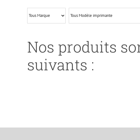
1250-
593
11016/593
11140-
XL
Nos produits son
CAPA-
BK
suivants :