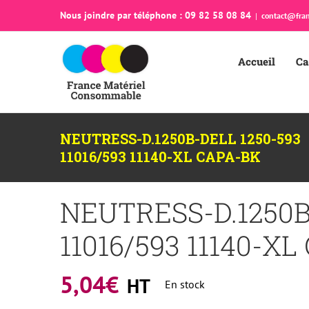
Passer
Nous joindre par téléphone : 09 82 58 08 84
|
contact@fran
au
contenu
Accueil
Ca
NEUTRESS-D.1250B-DELL 1250-593
11016/593 11140-XL CAPA-BK
NEUTRESS-D.1250B
11016/593 11140-X
5,04
€
HT
En stock