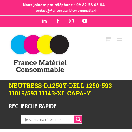
Passer
Nous joindre par téléphone : 09 82 58 08 84
|
contact@francematerielconsommable.fr
au
contenu
LinkedIn
Facebook
Instagram
YouTube
NEUTRESS-D.1250Y-DELL 1250-593
11019/593 11143-XL CAPA-Y
RECHERCHE RAPIDE