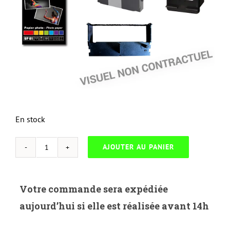
En stock
AJOUTER AU PANIER
quantité
de
NEUTRESS-
Votre commande sera expédiée
D.1250Y-
aujourd’hui si elle est réalisée avant 14h
DELL
1250-