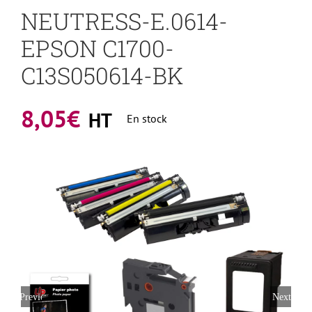
NEUTRESS-E.0614-
EPSON C1700-
C13S050614-BK
8,05
€
HT
En stock
Previous
Next