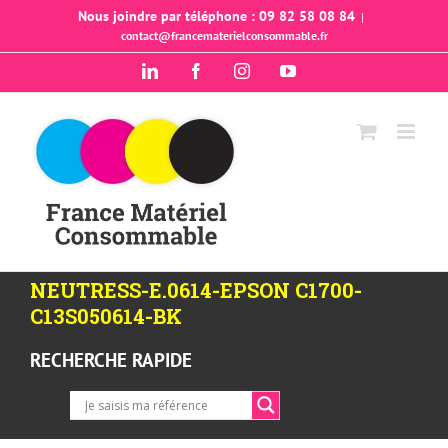
Passer
Nous joindre par téléphone : 09 82 58 08 84
|
contact@francematerielconsommable.fr
au
contenu
LinkedIn
Facebook
Instagram
YouTube
NEUTRESS-E.0614-EPSON C1700-
C13S050614-BK
RECHERCHE RAPIDE