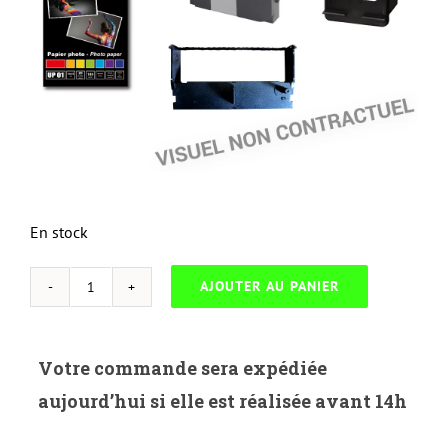
En stock
AJOUTER AU PANIER
quantité
de
NEUTRESS-
Votre commande sera expédiée
E.0614-
aujourd’hui si elle est réalisée avant 14h
EPSON
C1700-