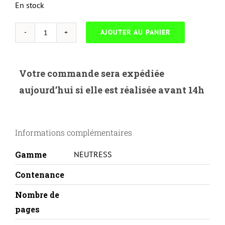
En stock
AJOUTER AU PANIER
quantité
de
NEUTRESS-
Votre commande sera expédiée
E.0698-
aujourd’hui si elle est réalisée avant 14h
EPSON
ALM400A-
C13S050698-
Informations complémentaires
REMA
Gamme
NEUTRESS
Contenance
Nombre de
pages