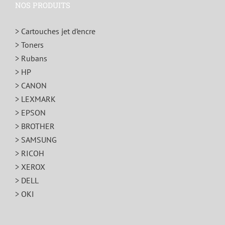
NOS PRODUITS
> Cartouches jet d’encre
> Toners
> Rubans
> HP
> CANON
> LEXMARK
> EPSON
> BROTHER
> SAMSUNG
> RICOH
> XEROX
> DELL
> OKI