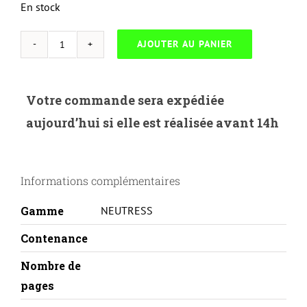
En stock
AJOUTER AU PANIER
quantité
de
NEUTRESS-
Votre commande sera expédiée
E.0709-
aujourd’hui si elle est réalisée avant 14h
EPSON
ALMX200-
C13S050709
Informations complémentaires
Gamme
NEUTRESS
Contenance
Nombre de
pages