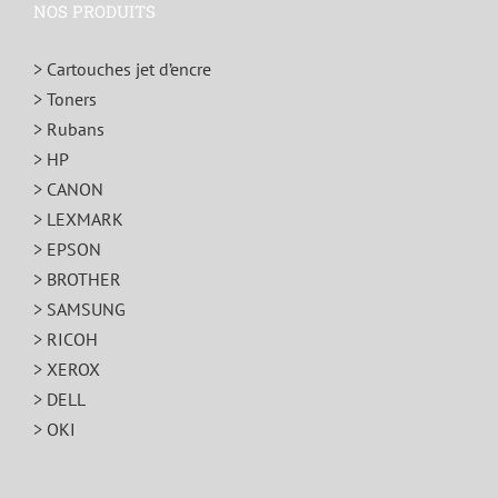
NOS PRODUITS
> Cartouches jet d’encre
> Toners
> Rubans
> HP
> CANON
> LEXMARK
> EPSON
> BROTHER
> SAMSUNG
> RICOH
> XEROX
> DELL
> OKI