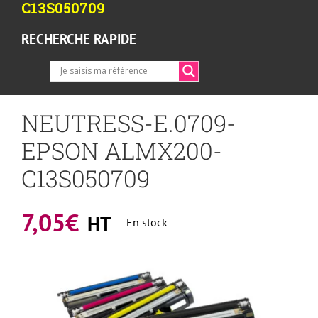
C13S050709
RECHERCHE RAPIDE
NEUTRESS-E.0709-
EPSON ALMX200-
C13S050709
7,05
€
HT
En stock