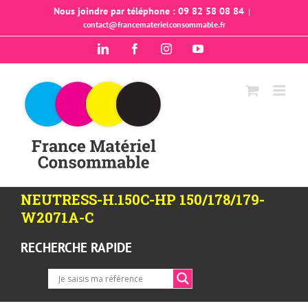
Passer
Nous joindre par téléphone : 09 82 58 08 84
|
contact@francematerielconsommable.fr
au
contenu
LinkedIn
Facebook
Instagram
YouTube
NEUTRESS-H.150C-HP 150/178/179-
W2071A-C
RECHERCHE RAPIDE