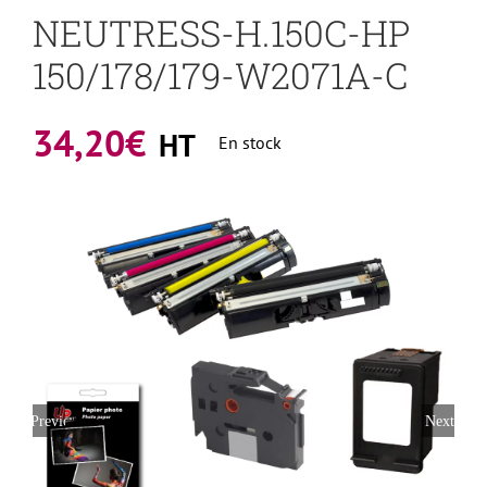
NEUTRESS-H.150C-HP
150/178/179-W2071A-C
34,20
€
HT
En stock
Previous
Next