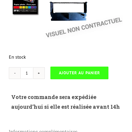
En stock
AJOUTER AU PANIER
quantité
de
NEUTRESS-
Votre commande sera expédiée
H.150C-
aujourd’hui si elle est réalisée avant 14h
HP
150/178/179-
W2071A-
Informations complémentaires