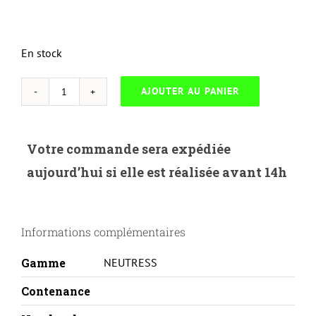
En stock
AJOUTER AU PANIER
quantité
de
NEUTRESS-
Votre commande sera expédiée
H.201XB-
aujourd’hui si elle est réalisée avant 14h
HP
M252/277-
CF400X-
Informations complémentaires
BK
Gamme
NEUTRESS
Contenance