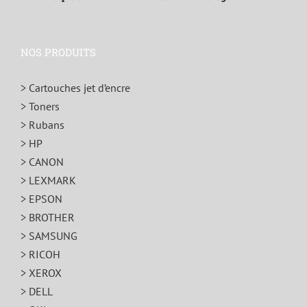
NOS PRODUITS
> Cartouches jet d’encre
> Toners
> Rubans
> HP
> CANON
> LEXMARK
> EPSON
> BROTHER
> SAMSUNG
> RICOH
> XEROX
> DELL