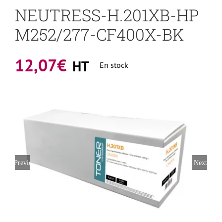
NEUTRESS-H.201XB-HP
M252/277-CF400X-BK
12,07
€
HT
En stock
Previous
Next