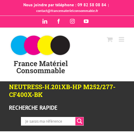
Passer
Nous joindre par téléphone : 09 82 58 08 84
|
contact@francematerielconsommable.fr
au
contenu
LinkedIn
Facebook
Instagram
YouTube
NEUTRESS-H.201XB-HP M252/277-
CF400X-BK
RECHERCHE RAPIDE