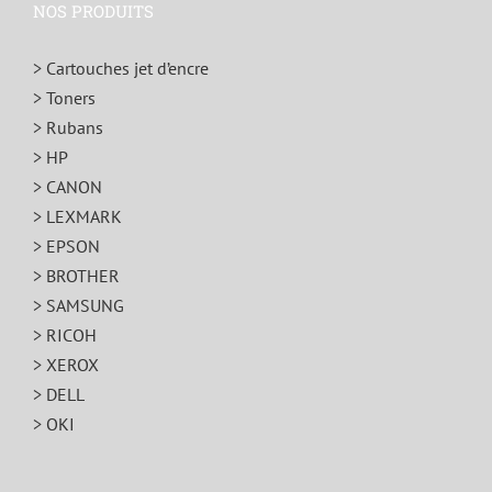
NOS PRODUITS
> Cartouches jet d’encre
> Toners
> Rubans
> HP
> CANON
> LEXMARK
> EPSON
> BROTHER
> SAMSUNG
> RICOH
> XEROX
> DELL
> OKI