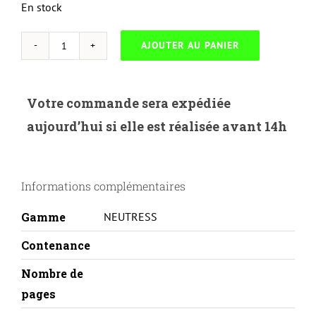
En stock
AJOUTER AU PANIER
quantité
de
NEUTRESS-
Votre commande sera expédiée
H.37A-
aujourd’hui si elle est réalisée avant 14h
HP
LASERJET
ENTERPRISE
Informations complémentaires
M607/M631-
CF237A
Gamme
NEUTRESS
Contenance
Nombre de
pages