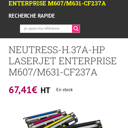
ENTERPRISE M607/M631-CF237A
RECHERCHE RAPIDE
NEUTRESS-H.37A-HP
LASERJET ENTERPRISE
M607/M631-CF237A
67,41
€
HT
En stock