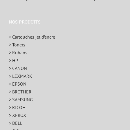
NOS PRODUITS
> Cartouches jet d’encre
> Toners
> Rubans
> HP
> CANON
> LEXMARK
> EPSON
> BROTHER
> SAMSUNG
> RICOH
> XEROX
> DELL