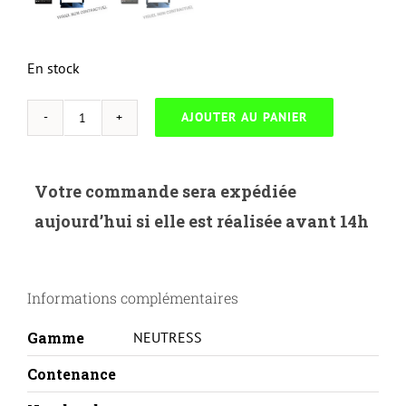
En stock
AJOUTER AU PANIER
quantité
de
NEUTRESS-
Votre commande sera expédiée
H.410AB-
aujourd’hui si elle est réalisée avant 14h
HP
LASERJET
PRO
Informations complémentaires
MFP
M452/477-
Gamme
NEUTRESS
CF410A-
BK-
Contenance
REMA