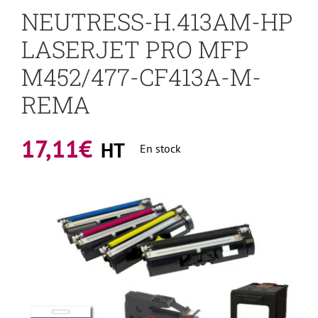
NEUTRESS-H.413AM-HP
LASERJET PRO MFP
M452/477-CF413A-M-
REMA
17,11
€
HT
En stock