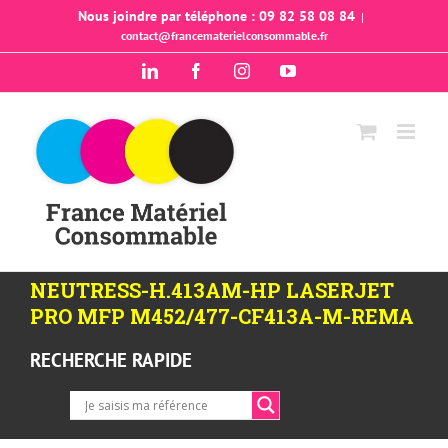
Passer
Nous joindre par téléphone : 09 82 58 08 84
|
contact@francematerielconsommable.fr
au
contenu
LinkedIn
Facebook
Instagram
YouTube
NEUTRESS-H.413AM-HP LASERJET
PRO MFP M452/477-CF413A-M-REMA
RECHERCHE RAPIDE