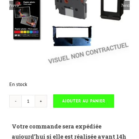
Previous
Next
En stock
AJOUTER AU PANIER
quantité
de
NEUTRESS-
Votre commande sera expédiée
H.413AM-
aujourd’hui si elle est réalisée avant 14h
HP