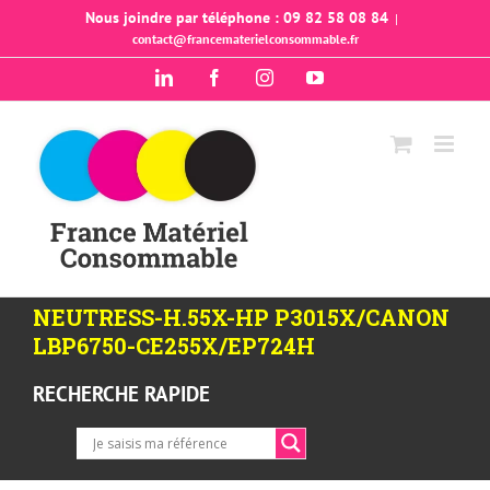
Passer
Nous joindre par téléphone : 09 82 58 08 84
|
contact@francematerielconsommable.fr
au
contenu
LinkedIn
Facebook
Instagram
YouTube
NEUTRESS-H.55X-HP P3015X/CANON
LBP6750-CE255X/EP724H
RECHERCHE RAPIDE