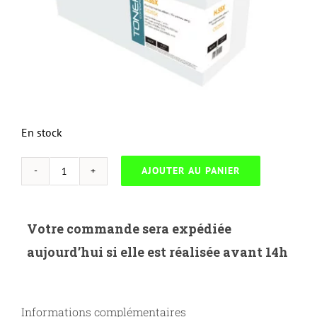
En stock
AJOUTER AU PANIER
quantité
de
NEUTRESS-
Votre commande sera expédiée
H.55X-
aujourd’hui si elle est réalisée avant 14h
HP
P3015X/CANON
LBP6750-
Informations complémentaires
CE255X/EP724H