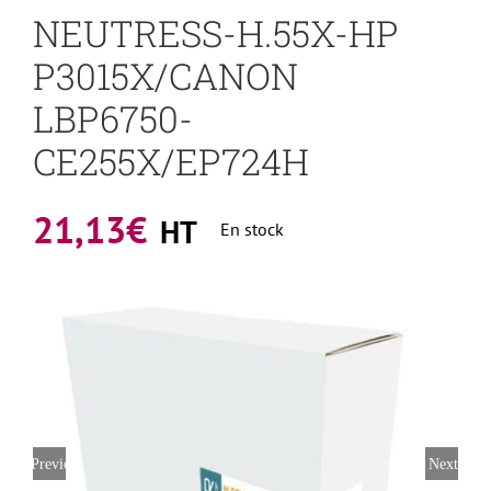
NEUTRESS-H.55X-HP
P3015X/CANON
LBP6750-
CE255X/EP724H
21,13
€
HT
En stock
Previous
Next