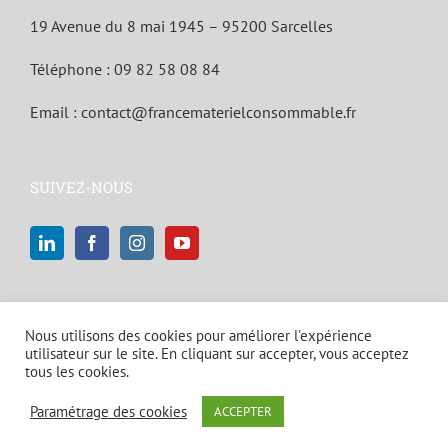
19 Avenue du 8 mai 1945 – 95200 Sarcelles
Téléphone :
09 82 58 08 84
Email :
contact@francematerielconsommable.fr
SUIVEZ-NOUS
Nous utilisons des cookies pour améliorer l'expérience
utilisateur sur le site. En cliquant sur accepter, vous acceptez
tous les cookies.
© Copyright 2021 | Tous droits réservés |
Mentions légales et politique
Paramétrage des cookies
ACCEPTER
de confidentialité