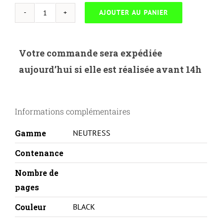
AJOUTER AU PANIER
quantité
de
NEUTRESS-
Votre commande sera expédiée
H.61/27X-
aujourd’hui si elle est réalisée avant 14h
HP
4000X-
C4127X-
Informations complémentaires
REMA
Gamme
NEUTRESS
Contenance
Nombre de
pages
Couleur
BLACK