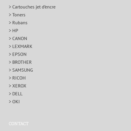
> Cartouches jet d’encre
> Toners
> Rubans
> HP
> CANON
> LEXMARK
> EPSON
> BROTHER
> SAMSUNG
> RICOH
> XEROX
> DELL
> OKI
CONTACT