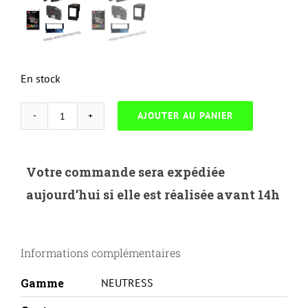
En stock
AJOUTER AU PANIER
quantité
de
NEUTRESS-
Votre commande sera expédiée
H.645AM-
aujourd’hui si elle est réalisée avant 14h
HP
5500/5550
SERIES/CANON
Informations complémentaires
LBP2710-
C9733A/EP86-
Gamme
NEUTRESS
THD-