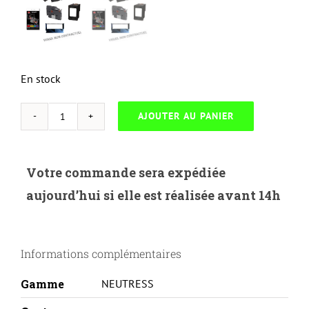
En stock
AJOUTER AU PANIER
quantité
de
NEUTRESS-
Votre commande sera expédiée
H.645AY-
aujourd’hui si elle est réalisée avant 14h
HP
5500/5550
SERIES/CANON
Informations complémentaires
LBP2710-
C9732A/EP86-
Gamme
NEUTRESS
THD-