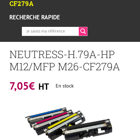
CF279A
RECHERCHE RAPIDE
NEUTRESS-H.79A-HP
M12/MFP M26-CF279A
7,05
€
HT
En stock