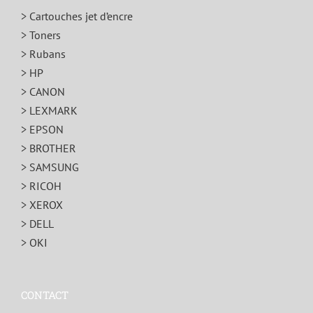
> Cartouches jet d’encre
> Toners
> Rubans
> HP
> CANON
> LEXMARK
> EPSON
> BROTHER
> SAMSUNG
> RICOH
> XEROX
> DELL
> OKI
CONTACT