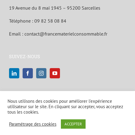
19 Avenue du 8 mai 1945 – 95200 Sarcelles
Téléphone :
09 82 58 08 84
Email :
contact@francematerielconsommable.fr
SUIVEZ-NOUS
Nous utilisons des cookies pour améliorer l'expérience
utilisateur sur le site. En cliquant sur accepter, vous acceptez
tous les cookies.
© Copyright 2021 | Tous droits réservés |
Mentions légales et politique
Paramétrage des cookies
ACCEPTER
de confidentialité