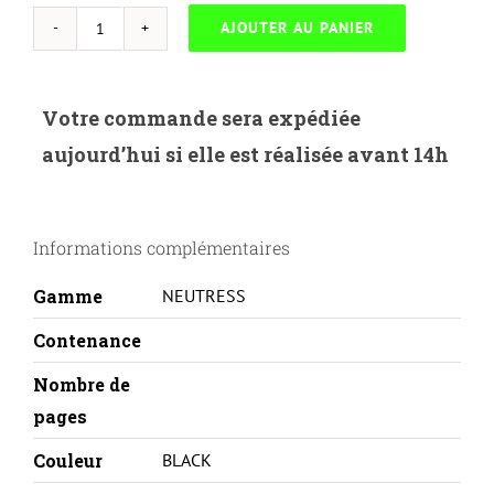
AJOUTER AU PANIER
quantité
de
NEUTRESS-
Votre commande sera expédiée
H.79A-
aujourd’hui si elle est réalisée avant 14h
HP
M12/MFP
M26-
Informations complémentaires
CF279A
Gamme
NEUTRESS
Contenance
Nombre de
pages
Couleur
BLACK