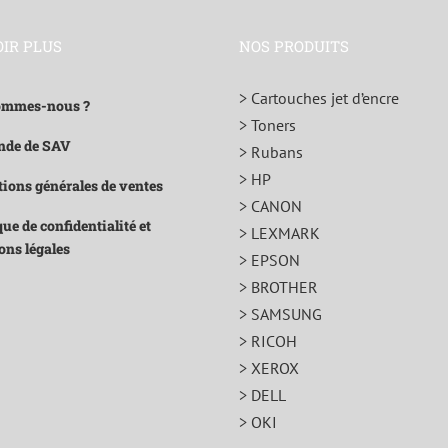
OIR PLUS
NOS PRODUITS
> Cartouches jet d’encre
ommes-nous ?
> Toners
de de SAV
> Rubans
> HP
ions générales de ventes
> CANON
que de confidentialité et
> LEXMARK
ons légales
> EPSON
> BROTHER
> SAMSUNG
> RICOH
> XEROX
> DELL
> OKI