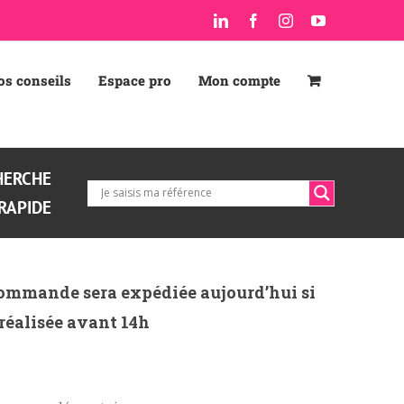
LinkedIn
Facebook
Instagram
YouTube
os conseils
Espace pro
Mon compte
HERCHE
RAPIDE
ommande sera expédiée aujourd’hui si
 réalisée avant 14h