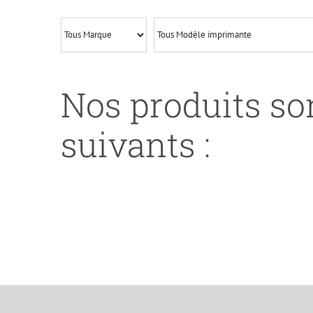
MFP
M630-
CF281X-
WITH
CHIP
Nos produits son
suivants :