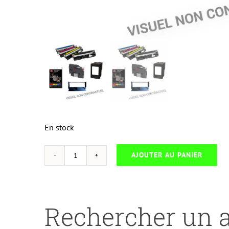
En stock
AJOUTER AU PANIER
quantité
de
NEUTRESS-
H.81X-
Rechercher un a
HP-