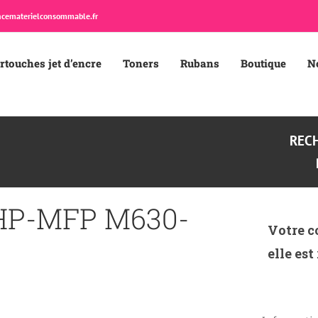
cematerielconsommable.fr
rtouches jet d’encre
Toners
Rubans
Boutique
N
REC
HP-MFP M630-
Votre c
P
elle est