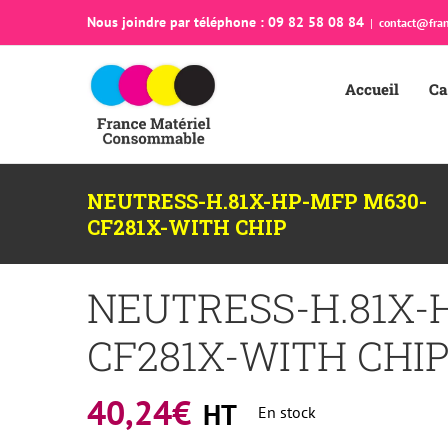
Passer
Nous joindre par téléphone : 09 82 58 08 84
|
contact@fran
au
contenu
Accueil
Ca
NEUTRESS-H.81X-HP-MFP M630-
CF281X-WITH CHIP
NEUTRESS-H.81X-
CF281X-WITH CHI
40,24
€
HT
En stock