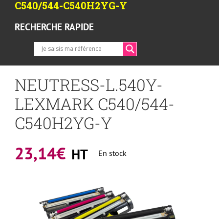
C540/544-C540H2YG-Y
RECHERCHE RAPIDE
NEUTRESS-L.540Y-
LEXMARK C540/544-
C540H2YG-Y
23,14
€
HT
En stock