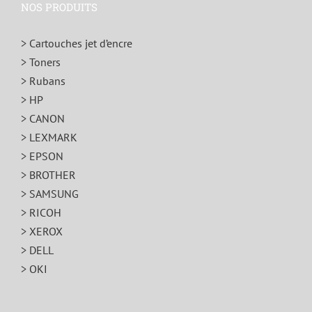
NOS PRODUITS
> Cartouches jet d’encre
> Toners
> Rubans
> HP
> CANON
> LEXMARK
> EPSON
> BROTHER
> SAMSUNG
> RICOH
> XEROX
> DELL
> OKI