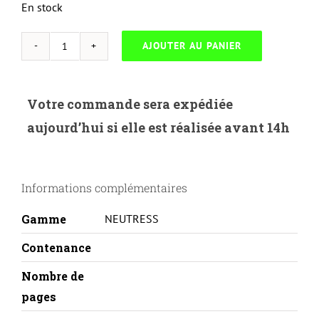
En stock
AJOUTER AU PANIER
quantité
de
NEUTRESS-
Votre commande sera expédiée
L.540Y-
aujourd’hui si elle est réalisée avant 14h
LEXMARK
C540/544-
C540H2YG-
Informations complémentaires
Y
Gamme
NEUTRESS
Contenance
Nombre de
pages