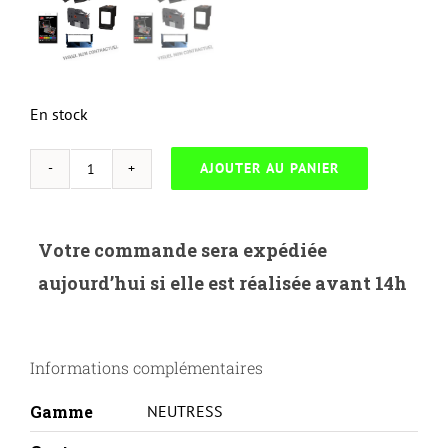
En stock
AJOUTER AU PANIER
quantité
de
NEUTRESS-
Votre commande sera expédiée
L.702HM-
aujourd’hui si elle est réalisée avant 14h
LEXMARK
CS310/410/510-
70C2HM0/702HM-
Informations complémentaires
M-
REMA
Gamme
NEUTRESS