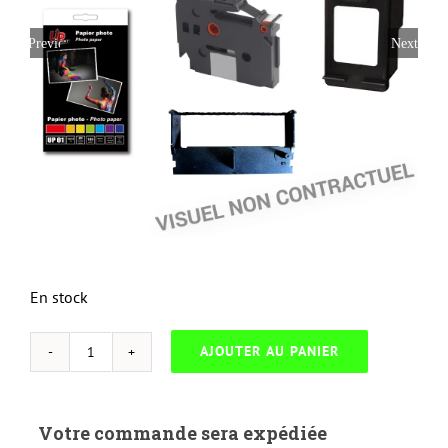
Previous
Next
En stock
AJOUTER AU PANIER
quantité
de
NEUTRESS-
Votre commande sera expédiée
L.71B20BK-