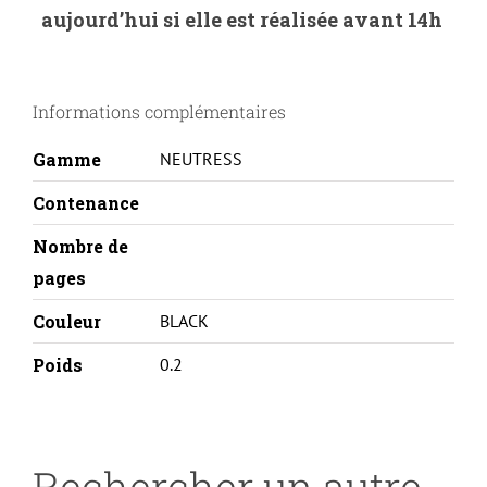
aujourd’hui si elle est réalisée avant 14h
LEXMARK
CS317/417/CX317/417-
71B20K0-
Informations complémentaires
BK-
REMA
Gamme
NEUTRESS
Contenance
Nombre de
pages
Couleur
BLACK
Poids
0.2
Rechercher un autre