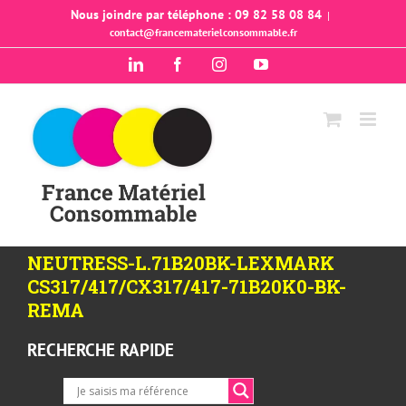
Passer
Nous joindre par téléphone : 09 82 58 08 84
|
contact@francematerielconsommable.fr
au
contenu
LinkedIn
Facebook
Instagram
YouTube
NEUTRESS-L.71B20BK-LEXMARK
CS317/417/CX317/417-71B20K0-BK-
REMA
RECHERCHE RAPIDE