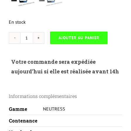
En stock
AJOUTER AU PANIER
quantité
de
NEUTRESS-
Votre commande sera expédiée
L.71B20M-
aujourd’hui si elle est réalisée avant 14h
LEXMARK
CS317/417/CX317/417-
71B20M0-
Informations complémentaires
M-
REMA
Gamme
NEUTRESS
Contenance