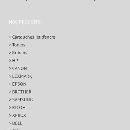
NOS PRODUITS
> Cartouches jet d’encre
> Toners
> Rubans
> HP
> CANON
> LEXMARK
> EPSON
> BROTHER
> SAMSUNG
> RICOH
> XEROX
> DELL