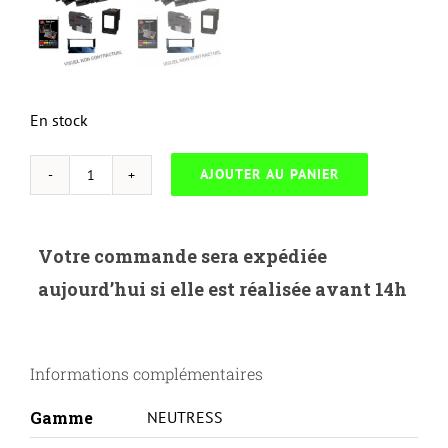
En stock
AJOUTER AU PANIER
quantité
de
NEUTRESS-
Votre commande sera expédiée
S.1610-
aujourd’hui si elle est réalisée avant 14h
SAMSUNG
UNIVERSELLE
SCX4321/4521/ML1610/2010-
Informations complémentaires
ML1610D2
Gamme
NEUTRESS