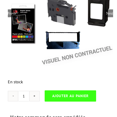
Previous
Next
En stock
AJOUTER AU PANIER
quantité
de
NEUTRESS-