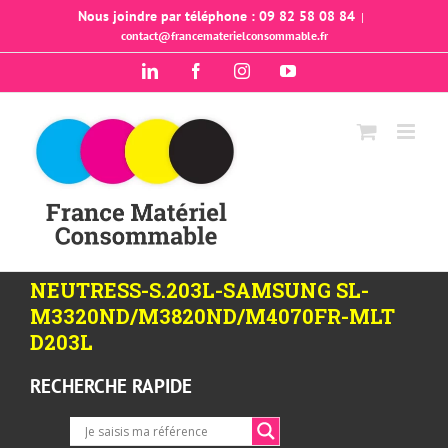
Passer
Nous joindre par téléphone : 09 82 58 08 84
|
contact@francematerielconsommable.fr
au
contenu
LinkedIn
Facebook
Instagram
YouTube
NEUTRESS-S.203L-SAMSUNG SL-
M3320ND/M3820ND/M4070FR-MLT
D203L
RECHERCHE RAPIDE