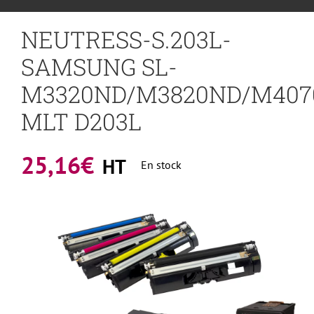
NEUTRESS-S.203L-
SAMSUNG SL-
M3320ND/M3820ND/M407
MLT D203L
25,16
€
HT
En stock