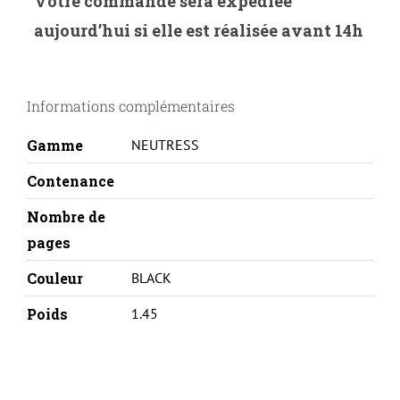
Votre commande sera expédiée
S.203L-
aujourd’hui si elle est réalisée avant 14h
SAMSUNG
SL-
M3320ND/M3820ND/M4070FR-
Informations complémentaires
MLT
D203L
Gamme
NEUTRESS
Contenance
Nombre de
pages
Couleur
BLACK
Poids
1.45