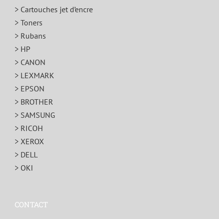
> Cartouches jet d’encre
> Toners
> Rubans
> HP
> CANON
> LEXMARK
> EPSON
> BROTHER
> SAMSUNG
> RICOH
> XEROX
> DELL
> OKI
CONTACT