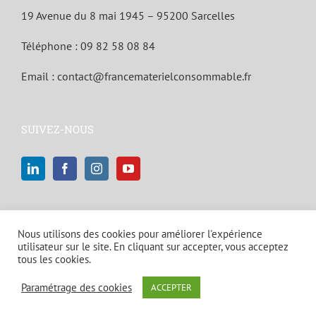
19 Avenue du 8 mai 1945 – 95200 Sarcelles
Téléphone :
09 82 58 08 84
Email :
contact@francematerielconsommable.fr
SUIVEZ-NOUS
Nous utilisons des cookies pour améliorer l'expérience
utilisateur sur le site. En cliquant sur accepter, vous acceptez
tous les cookies.
© Copyright 2021 | Tous droits réservés |
Mentions légales et politique
Paramétrage des cookies
ACCEPTER
de confidentialité