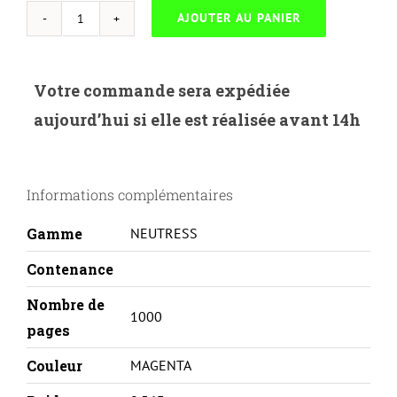
AJOUTER AU PANIER
quantité
de
NEUTRESS-
Votre commande sera expédiée
S.404SM-
aujourd’hui si elle est réalisée avant 14h
SAMSUNG
XPRESS
C430/C480-
Informations complémentaires
CLTM404S-
M
Gamme
NEUTRESS
Contenance
Nombre de
1000
pages
Couleur
MAGENTA