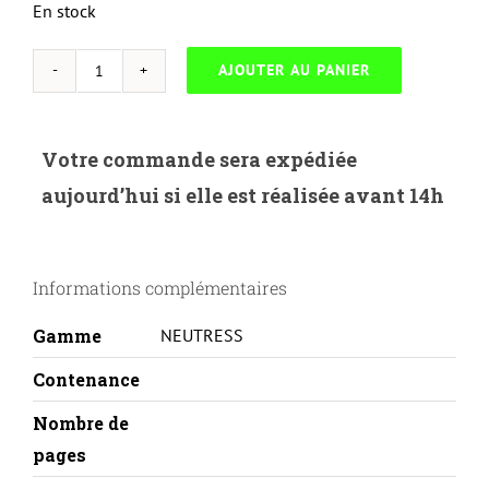
En stock
AJOUTER AU PANIER
quantité
de
NEUTRESS-
Votre commande sera expédiée
S.407/409SC-
aujourd’hui si elle est réalisée avant 14h
CLT-
C4092S/
CLT-
Informations complémentaires
C4072S
Gamme
NEUTRESS
Contenance
Nombre de
pages