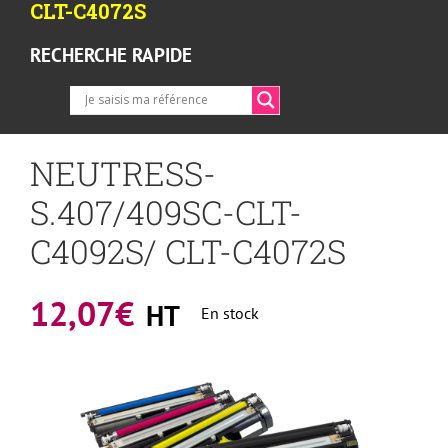
CLT-C4072S
RECHERCHE RAPIDE
NEUTRESS-
S.407/409SC-CLT-
C4092S/ CLT-C4072S
12,07
€
HT
En stock