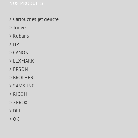
NOS PRODUITS
> Cartouches jet d’encre
> Toners
> Rubans
> HP
> CANON
> LEXMARK
> EPSON
> BROTHER
> SAMSUNG
> RICOH
> XEROX
> DELL
> OKI